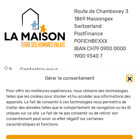
Route de Chambovey 3
1869 Massongex
Switzerland
PostFinance
POFICHBEXXX
IBAN CH79 0900 0000
1900 9340 7
Contactez-nous
Gérer le consentement
Devenez bénévole
Pour offrir les meilleures expériences, nous utilisons des technologies
telles que les cookies pour stocker et/ou accéder aux informations des
Questions fréquentes
appareils. Le fait de consentir à ces technologies nous permettra de
traiter des données telles que le comportement de navigation ou les ID
uniques sur ce site. Le fait de ne pas consentir ou de retirer son
Recevez la newsletter de La Maison
consentement peut avoir un effet négatif sur certaines
caractéristiques et fonctions.
S'ABONNER