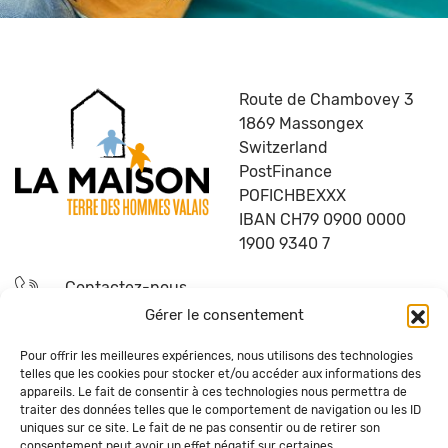
Route de Chambovey 3
1869 Massongex
Switzerland
PostFinance
POFICHBEXXX
IBAN CH79 0900 0000
1900 9340 7
Contactez-nous
Gérer le consentement
Devenez bénévole
Pour offrir les meilleures expériences, nous utilisons des technologies
telles que les cookies pour stocker et/ou accéder aux informations des
Questions fréquentes
appareils. Le fait de consentir à ces technologies nous permettra de
traiter des données telles que le comportement de navigation ou les ID
uniques sur ce site. Le fait de ne pas consentir ou de retirer son
Recevez la newsletter de La Maison
consentement peut avoir un effet négatif sur certaines