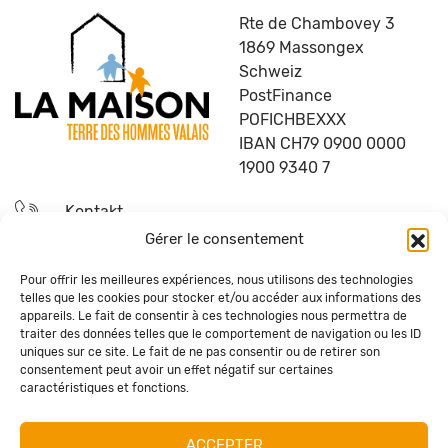
Rte de Chambovey 3
1869 Massongex
Schweiz
PostFinance
POFICHBEXXX
IBAN CH79 0900 0000
1900 9340 7
Kontakt
Gérer le consentement
Ich werde aktiv!
Pour offrir les meilleures expériences, nous utilisons des technologies
telles que les cookies pour stocker et/ou accéder aux informations des
FAQ
appareils. Le fait de consentir à ces technologies nous permettra de
traiter des données telles que le comportement de navigation ou les ID
uniques sur ce site. Le fait de ne pas consentir ou de retirer son
Bleiben Sie auf dem Laufenden!
consentement peut avoir un effet négatif sur certaines
caractéristiques et fonctions.
ABONNIEREN
ACCEPTER