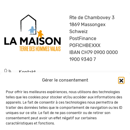
Rte de Chambovey 3
1869 Massongex
Schweiz
PostFinance
POFICHBEXXX
IBAN CH79 0900 0000
1900 9340 7
Kontakt
Gérer le consentement
Ich werde aktiv!
Pour offrir les meilleures expériences, nous utilisons des technologies
telles que les cookies pour stocker et/ou accéder aux informations des
FAQ
appareils. Le fait de consentir à ces technologies nous permettra de
traiter des données telles que le comportement de navigation ou les ID
uniques sur ce site. Le fait de ne pas consentir ou de retirer son
Bleiben Sie auf dem Laufenden!
consentement peut avoir un effet négatif sur certaines
caractéristiques et fonctions.