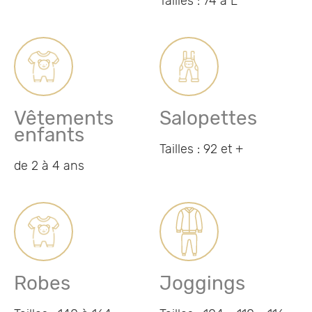
Tailles : 74 à L
Vêtements
Salopettes
enfants
Tailles : 92 et +
de 2 à 4 ans
Robes
Joggings