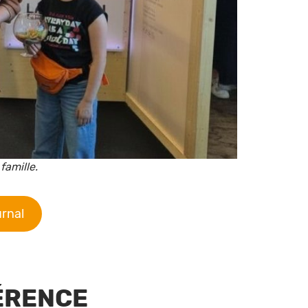
famille.
urnal
FÉRENCE