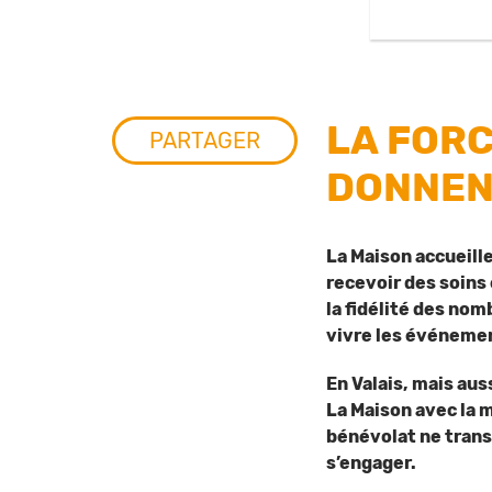
LA FORC
PARTAGER
DONNEN
La Maison accueill
recevoir des soins 
la fidélité des no
vivre les événement
En Valais, mais au
La Maison avec la m
bénévolat ne trans
s’engager.