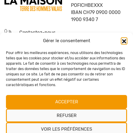
POFICHBEXXX
IBAN CH79 0900 0000
1900 9340 7
Contactez-nous
Gérer le consentement
Devenez bénévole
Pour offrir les meilleures expériences, nous utilisons des technologies
telles que les cookies pour stocker et/ou accéder aux informations des
Questions fréquentes
appareils. Le fait de consentir à ces technologies nous permettra de
traiter des données telles que le comportement de navigation ou les ID
uniques sur ce site. Le fait de ne pas consentir ou de retirer son
Recevez la newsletter de La Maison
consentement peut avoir un effet négatif sur certaines
caractéristiques et fonctions.
S'ABONNER
ACCEPTER
Restons connectés !
REFUSER
VOIR LES PRÉFÉRENCES